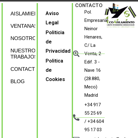
CONTACTO
Pol.
Aviso
AISLAMIENTOS
Empresarial
Legal
VENTANAS
Neinor
Politicia
Henares,
NOSOTROS
de
C/ La
NUESTROS
Privacidad
Venta, 2
TRABAJOS
Politica
Edif. 3 -
CONTACTO
de
Nave 16
(28.880,
Cookies
BLOG
Meco)
Madrid
+34 917
55 25 69
/ +34 604
95 17 03