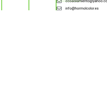
ecoaislamiento@yahoo.c
info@hormolcolor.es