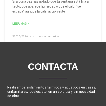
Si alguna vez has notado que tu ventana está fría al
tacto, que aparece humedad o que el calor “se
escapa” aunque la calefacción esté
LEER MÁS »
30/04/2026
No hay comentarios
CONTACTA
Realizamos aislamientos térmicos y acústicos en casas,
unifamiliares, locales, etc. en un solo día y sin necesidad
de obra.