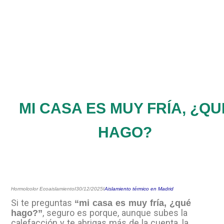
MI CASA ES MUY FRÍA, ¿QU
HAGO?
Hormolcolor Ecoaislamiento
I
30/12/2025
I
Aislamiento térmico en Madrid
Si te preguntas
“mi casa es muy fría, ¿qué
, seguro es porque, aunque subes la
hago?”
calefacción y te abrigas más de la cuenta, la